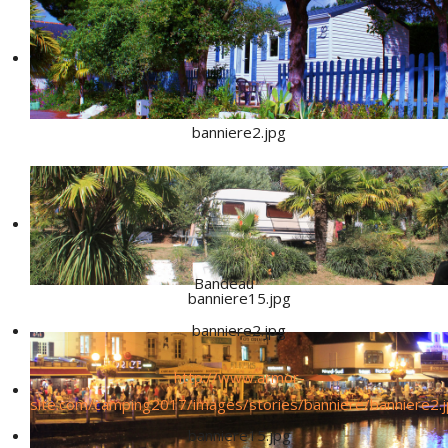
banniere2.jpg
Bandeau
banniere15.jpg
banniere2.jpg
http://www.armor-
site.com/camping2017/images/stories/banniere/banniere2.
banniere15.jpg