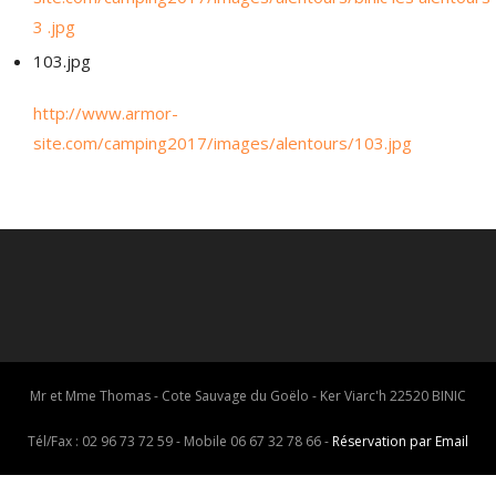
3 .jpg
103.jpg
http://www.armor-
site.com/camping2017/images/alentours/103.jpg
Mr et Mme Thomas - Cote Sauvage du Goëlo - Ker Viarc'h 22520 BINIC
Tél/Fax : 02 96 73 72 59 - Mobile 06 67 32 78 66 -
Réservation par Email